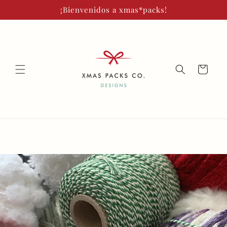
Ir
¡Bienvenidos a xmas*packs!
directamente
al contenido
Carrito