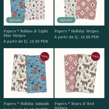
Agotado
Agotado
Papers * Robins & Light
Papers * Holiday Stripes
Blue Stripes
Precio
A partir de S/. 15.00 PEN
Precio
A partir de S/. 15.00 PEN
habitual
habitual
Papers * Holiday Animals
Papers * Bears & Red
Stripes