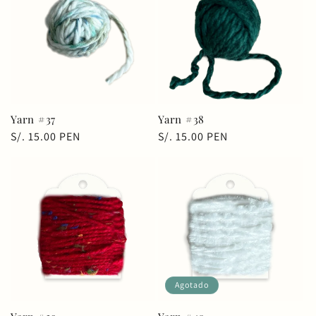
Yarn #37
Yarn #38
Precio
S/. 15.00 PEN
Precio
S/. 15.00 PEN
habitual
habitual
Agotado