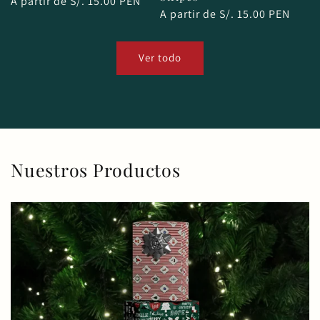
Precio
A partir de S/. 15.00 PEN
Precio
A partir de S/. 15.00 PEN
habitual
habitual
Ver todo
Nuestros Productos