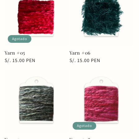
Agotado
Yarn #05
Yarn #06
Precio
S/. 15.00 PEN
Precio
S/. 15.00 PEN
habitual
habitual
Agotado