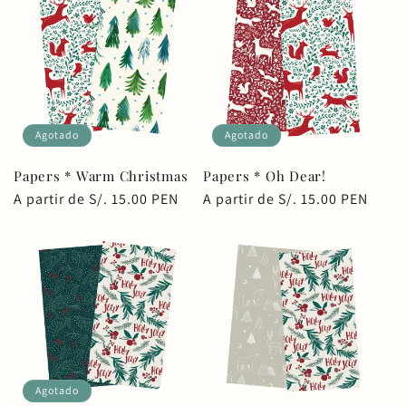
Agotado
Agotado
Papers * Warm Christmas
Papers * Oh Dear!
Precio
A partir de S/. 15.00 PEN
Precio
A partir de S/. 15.00 PEN
habitual
habitual
Agotado