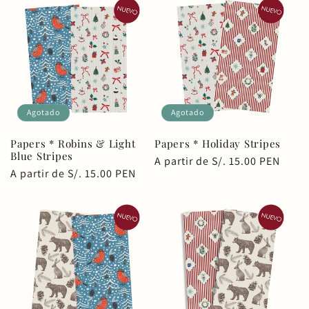
Agotado
Agotado
Papers * Robins & Light
Papers * Holiday Stripes
Blue Stripes
Precio
A partir de S/. 15.00 PEN
Precio
A partir de S/. 15.00 PEN
habitual
habitual