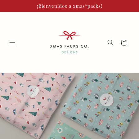
Ir
¡Bienvenidos a xmas*packs!
directamente
al contenido
Carrito