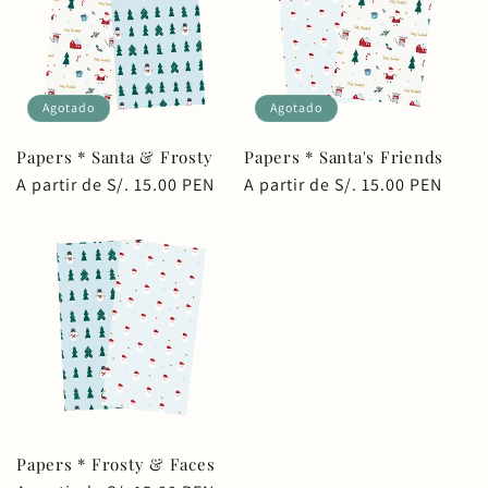
Agotado
Agotado
Papers * Santa & Frosty
Papers * Santa's Friends
Precio
A partir de S/. 15.00 PEN
Precio
A partir de S/. 15.00 PEN
habitual
habitual
Papers * Frosty & Faces