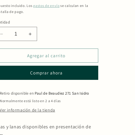
bitual
uesto incluido. Los
gastos de envío
se calculan en la
talla de pago.
ntidad
Reducir
Aumentar
cantidad
cantidad
para
para
Yarn
Yarn
Agregar al carrito
#21
#21
Comprar ahora
Retiro disponible en
Paul de Beaudiez 271 San Isidro
Normalmente está listo en 2 a 4 días
Ver información de la tienda
tas y lanas disponibles en presentación de