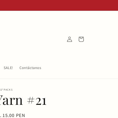
Iniciar
Carrito
sesión
SALE!
Contáctanos
AS*PACKS
Yarn #21
ecio
. 15.00 PEN