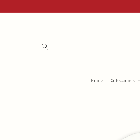
Ir
directamente
al contenido
Home
Colecciones
Ir
directamente
a la
información
del producto