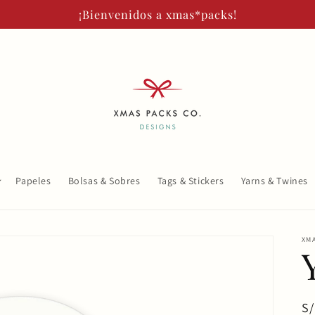
¡Bienvenidos a xmas*packs!
Papeles
Bolsas & Sobres
Tags & Stickers
Yarns & Twines
XM
Pr
S/