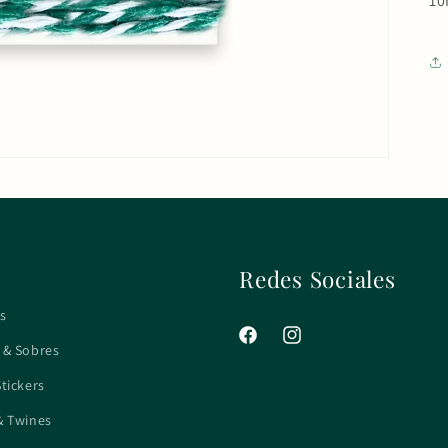
1
Redes Sociales
s
Facebook
Instagram
 & Sobres
Stickers
& Twines