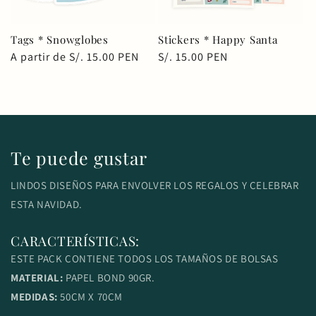
Tags * Snowglobes
Stickers * Happy Santa
Precio
A partir de S/. 15.00 PEN
Precio
S/. 15.00 PEN
habitual
habitual
Te puede gustar
LINDOS DISEÑOS PARA ENVOLVER LOS REGALOS Y CELEBRAR
ESTA NAVIDAD.
CARACTERÍSTICAS:
ESTE PACK CONTIENE TODOS LOS TAMAÑOS DE BOLSAS
MATERIAL:
PAPEL BOND 90GR.
MEDIDAS:
50CM X 70CM