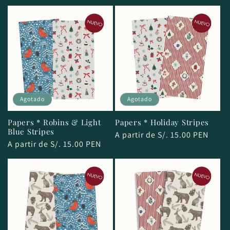
Agotado
Agotado
Papers * Robins & Light
Papers * Holiday Stripes
Blue Stripes
Precio
A partir de S/. 15.00 PEN
Precio
A partir de S/. 15.00 PEN
habitual
habitual