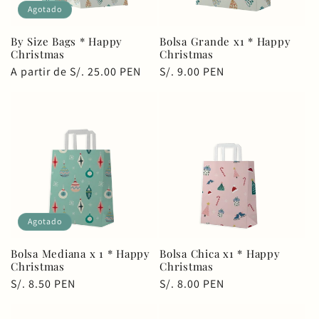
Agotado
By Size Bags * Happy
Bolsa Grande x1 * Happy
Christmas
Christmas
Precio
A partir de S/. 25.00 PEN
Precio
S/. 9.00 PEN
habitual
habitual
Agotado
Bolsa Mediana x 1 * Happy
Bolsa Chica x1 * Happy
Christmas
Christmas
Precio
S/. 8.50 PEN
Precio
S/. 8.00 PEN
habitual
habitual