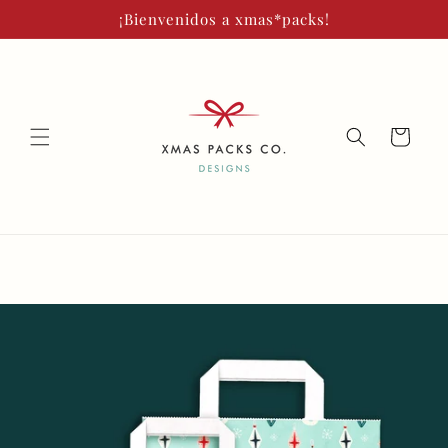
Ir
¡Bienvenidos a xmas*packs!
directamente
al contenido
Carrito