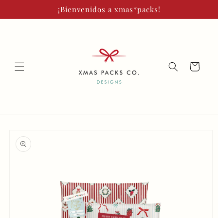
Ir
¡Bienvenidos a xmas*packs!
directamente
al contenido
Carrito
Ir
directamente
a la
información
del producto