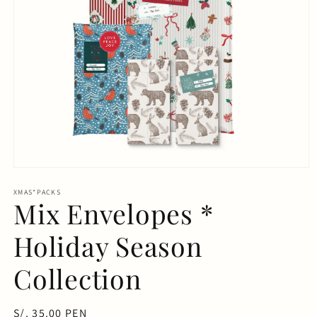
Abrir
elemento
multimedia
XMAS*PACKS
Mix Envelopes *
1
en
una
Holiday Season
ventana
modal
Collection
Precio
S/. 35.00 PEN