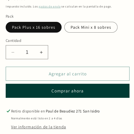
habitual
Impuesto incluido. Los
gastos de envío
se calculan en la pantalla de pago.
Pack
Pack Plus x 16 sobres
Pack Mini x 8 sobres
Cantidad
Reducir
Aumentar
cantidad
cantidad
para
para
Mix
Mix
Agregar al carrito
Envelopes
Envelopes
*
*
Comprar ahora
Holiday
Holiday
Season
Season
Collection
Collection
Retiro disponible en
Paul de Beaudiez 271 San Isidro
Normalmente está listo en 2 a 4 días
Ver información de la tienda